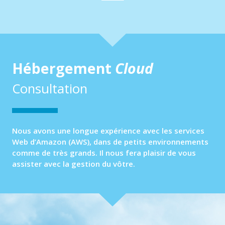
Hébergement
Cloud
Consultation
Nous avons une longue expérience avec les services
Web d’Amazon (AWS), dans de petits environnements
comme de très grands. Il nous fera plaisir de vous
assister avec la gestion du vôtre.