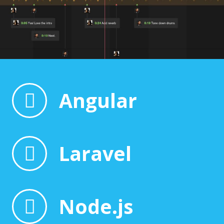
Angular
Laravel
Node.js